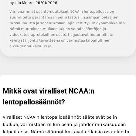
by Lila Monroe
29/01/2026
Viimeisimmät sääntömuutokset NCAA:n lentopallossa on
suunniteltu parantamaan pelin laatua, lisäämään pelaajien
turvallisuutta ja sopeutumaan lajin kehittyviin dynamiikkoihin.
Nämä muutokset, mukaan lukien vaihdosääntöjen ja
videokatseluprotokollien säätö, heijastavat historiallista
kehitystä, jonka tavoitteena on varmistaa kilpailullinen
oikeudenmukaisuus ja…
Mitkä ovat viralliset NCAA:n
lentopallosäännöt?
Viralliset NCAA:n lentopallosäännöt säätelevät pelin
kulkua, varmistaen reilun pelin ja johdonmukaisuuden
kilpailuissa. Nämä säännöt kattavat erilaisia osa-alueita,