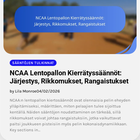
SÄÄNTÖJEN TULKINNAT
NCAA Lentopallon Kierrätyssäännöt:
Järjestys, Rikkomukset, Rangaistukset
by Lila Monroe
04/02/2026
NCAA:n lentopallon kiertosäännöt ovat olennaisia pelin eheyden
ylläpitämiseksi, määrittäen, miten pelaajien tulee sijoittua
kentällä. Näiden sääntöjen noudattaminen on tärkeää, sillä
rikkomukset voivat johtaa rangaistuksiin, jotka vaikuttavat
paitsi joukkueen pisteisiin myös pelin kokonaisdynamiikkaan.
Key sections in…