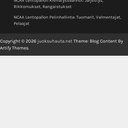
NCAA Lentopallon Kierrätyssäännöt: Järjestys,
Rikkomukset, Rangaistukset
NCAA Lentopallon Pelinhallinta: Tuomarit, Valmentajat,
Pelaajat
Copyright © 2026
juoksuhauta.net
Theme: Blog Content By
Artify Themes
.