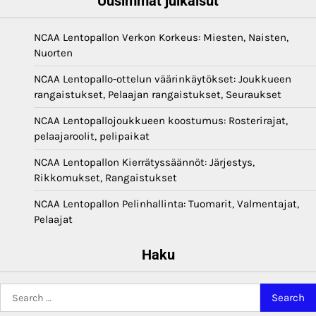
Uusimmat julkaisut
NCAA Lentopallon Verkon Korkeus: Miesten, Naisten,
Nuorten
NCAA Lentopallo-ottelun väärinkäytökset: Joukkueen
rangaistukset, Pelaajan rangaistukset, Seuraukset
NCAA Lentopallojoukkueen koostumus: Rosterirajat,
pelaajaroolit, pelipaikat
NCAA Lentopallon Kierrätyssäännöt: Järjestys,
Rikkomukset, Rangaistukset
NCAA Lentopallon Pelinhallinta: Tuomarit, Valmentajat,
Pelaajat
Haku
Search
for: