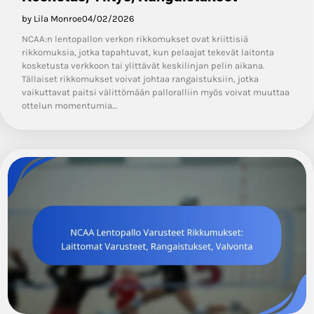
by Lila Monroe
04/02/2026
NCAA:n lentopallon verkon rikkomukset ovat kriittisiä
rikkomuksia, jotka tapahtuvat, kun pelaajat tekevät laitonta
kosketusta verkkoon tai ylittävät keskilinjan pelin aikana.
Tällaiset rikkomukset voivat johtaa rangaistuksiin, jotka
vaikuttavat paitsi välittömään palloralliin myös voivat muuttaa
ottelun momentumia…