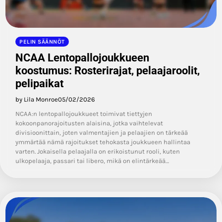
PELIN SÄÄNNÖT
NCAA Lentopallojoukkueen
koostumus: Rosterirajat, pelaajaroolit,
pelipaikat
by Lila Monroe
05/02/2026
NCAA:n lentopallojoukkueet toimivat tiettyjen
kokoonpanorajoitusten alaisina, jotka vaihtelevat
divisioonittain, joten valmentajien ja pelaajien on tärkeää
ymmärtää nämä rajoitukset tehokasta joukkueen hallintaa
varten. Jokaisella pelaajalla on erikoistunut rooli, kuten
ulkopelaaja, passari tai libero, mikä on elintärkeää…