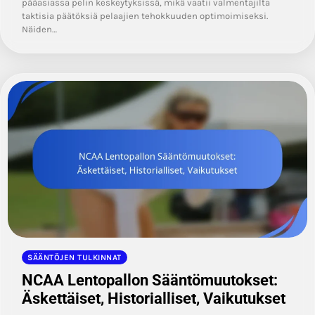
pääasiassa pelin keskeytyksissä, mikä vaatii valmentajilta
taktisia päätöksiä pelaajien tehokkuuden optimoimiseksi.
Näiden…
SÄÄNTÖJEN TULKINNAT
NCAA Lentopallon Sääntömuutokset:
Äskettäiset, Historialliset, Vaikutukset