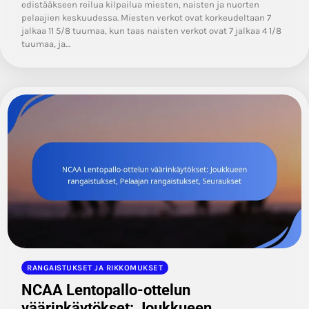
edistääkseen reilua kilpailua miesten, naisten ja nuorten
pelaajien keskuudessa. Miesten verkot ovat korkeudeltaan 7
jalkaa 11 5/8 tuumaa, kun taas naisten verkot ovat 7 jalkaa 4 1/8
tuumaa, ja…
RANGAISTUKSET JA RIKKOMUKSET
NCAA Lentopallo-ottelun
väärinkäytökset: Joukkueen