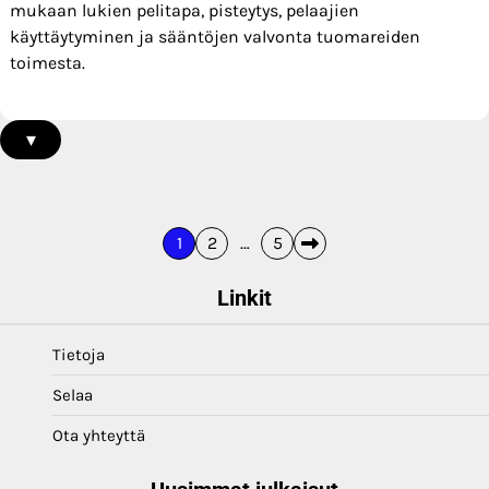
mukaan lukien pelitapa, pisteytys, pelaajien
käyttäytyminen ja sääntöjen valvonta tuomareiden
toimesta.
▾
Posts
1
2
…
5
pagination
Linkit
Tietoja
Selaa
Ota yhteyttä