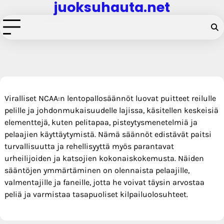
juoksuhauta.net
Skip
to
content
Viralliset NCAA:n lentopallosäännöt luovat puitteet reilulle
pelille ja johdonmukaisuudelle lajissa, käsitellen keskeisiä
elementtejä, kuten pelitapaa, pisteytysmenetelmiä ja
pelaajien käyttäytymistä. Nämä säännöt edistävät paitsi
turvallisuutta ja rehellisyyttä myös parantavat
urheilijoiden ja katsojien kokonaiskokemusta. Näiden
sääntöjen ymmärtäminen on olennaista pelaajille,
valmentajille ja faneille, jotta he voivat täysin arvostaa
peliä ja varmistaa tasapuoliset kilpailuolosuhteet.