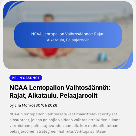
PELIN SÄÄNNÖT
NCAA Lentopallon Vaihtosäännöt:
Rajat, Aikataulu, Pelaajaroolit
by Lila Monroe
30/01/2026
NCAA:n lentopallon vaihtoasetukset määrittelevät erityiset
olosuhteet, joissa pelaajia voidaan vaihtaa otteluiden aikana,
varmistaen pelin sujuvuuden samalla kun mahdollistetaan
pelaajaroolien strateginen hallinta. Vaihtoja sallitaan