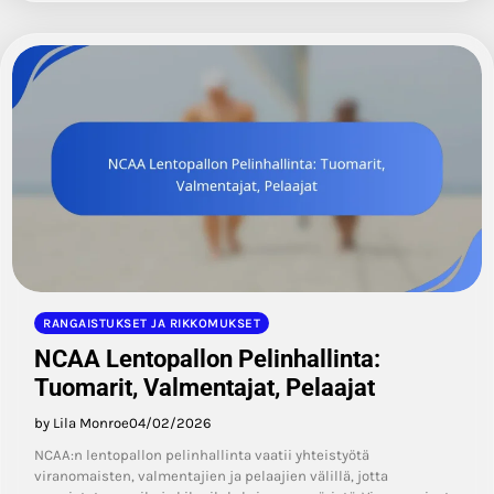
RANGAISTUKSET JA RIKKOMUKSET
NCAA Lentopallon Pelinhallinta:
Tuomarit, Valmentajat, Pelaajat
by Lila Monroe
04/02/2026
NCAA:n lentopallon pelinhallinta vaatii yhteistyötä
viranomaisten, valmentajien ja pelaajien välillä, jotta