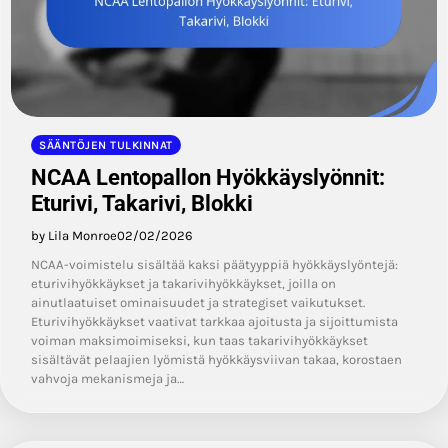
SÄÄNTÖJEN TULKINNAT
NCAA Lentopallon Hyökkäyslyönnit:
Eturivi, Takarivi, Blokki
by Lila Monroe
02/02/2026
NCAA-voimistelu sisältää kaksi päätyyppiä hyökkäyslyöntejä:
eturivihyökkäykset ja takarivihyökkäykset, joilla on
ainutlaatuiset ominaisuudet ja strategiset vaikutukset.
Eturivihyökkäykset vaativat tarkkaa ajoitusta ja sijoittumista
voiman maksimoimiseksi, kun taas takarivihyökkäykset
sisältävät pelaajien lyömistä hyökkäysviivan takaa, korostaen
vahvoja mekanismeja ja…