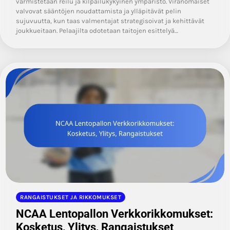
varmistetaan reilu ja kilpailukykyinen ympäristö. Viranomaiset
valvovat sääntöjen noudattamista ja ylläpitävät pelin
sujuvuutta, kun taas valmentajat strategisoivat ja kehittävät
joukkueitaan. Pelaajilta odotetaan taitojen esittelyä…
RANGAISTUKSET JA RIKKOMUKSET
NCAA Lentopallon Verkkorikkomukset:
Kosketus, Ylitys, Rangaistukset